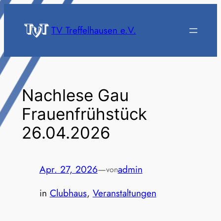
Zum
Inhalt
TV Treffelhausen e.V.
springen
Nachlese Gau
Frauenfrühstück
26.04.2026
Apr. 27, 2026
—
admin
von
in
Clubhaus
, 
Veranstaltungen